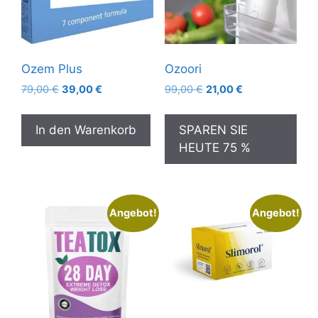
Ozem Plus
Ozoori
Ursprünglicher
Aktueller
Ursprünglicher
Aktueller
79,00
€
39,00
€
99,00
€
21,00
€
Preis
Preis
Preis
Preis
war:
ist:
war:
ist:
In den Warenkorb
SPAREN SIE
79,00 €
39,00 €.
99,00 €
21,00 €.
HEUTE 75 %
Angebot!
Angebot!