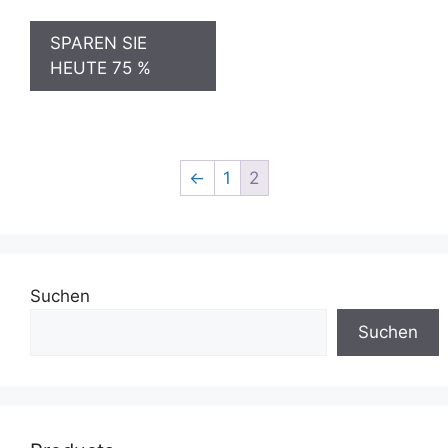
Preis
Preis
war:
ist:
SPAREN SIE
99,00 €
25,00 €.
HEUTE 75 %
←
1
2
Suchen
Suchen