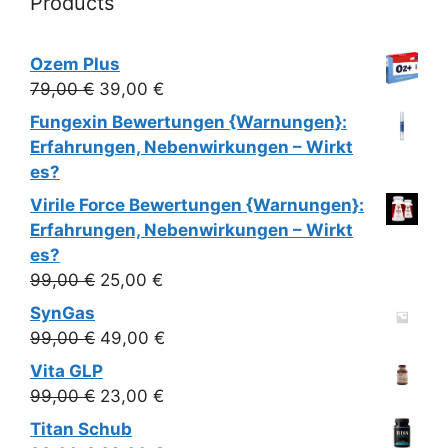
Products
Ozem Plus
Ursprünglicher
Aktueller
79,00
€
39,00
€
Preis
Preis
Fungexin Bewertungen {Warnungen}:
war:
ist:
Erfahrungen, Nebenwirkungen – Wirkt
79,00 €
39,00 €.
es?
Virile Force Bewertungen {Warnungen}:
Erfahrungen, Nebenwirkungen – Wirkt
es?
Ursprünglicher
Aktueller
99,00
€
25,00
€
Preis
Preis
SynGas
war:
ist:
Ursprünglicher
Aktueller
99,00
€
49,00
€
99,00 €
25,00 €.
Preis
Preis
Vita GLP
war:
ist:
Ursprünglicher
Aktueller
99,00
€
23,00
€
99,00 €
49,00 €.
Preis
Preis
Titan Schub
war:
ist: