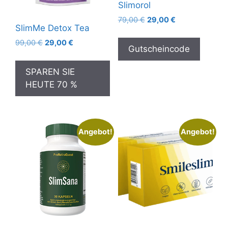
Slimorol
Ursprünglicher
Aktueller
79,00
€
29,00
€
SlimMe Detox Tea
Preis
Preis
war:
ist:
Ursprünglicher
Aktueller
99,00
€
29,00
€
Gutscheincode
79,00 €
29,00 €.
Preis
Preis
war:
ist:
SPAREN SIE
99,00 €
29,00 €.
HEUTE 70 %
Angebot!
Angebot!