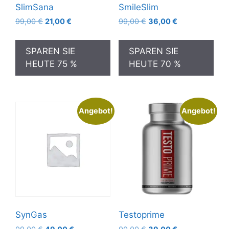
SlimSana
SmileSlim
Ursprünglicher
Aktueller
Ursprünglicher
Aktueller
99,00
€
21,00
€
99,00
€
36,00
€
Preis
Preis
Preis
Preis
war:
ist:
war:
ist:
SPAREN SIE
SPAREN SIE
99,00 €
21,00 €.
99,00 €
36,00 €.
HEUTE 75 %
HEUTE 70 %
Angebot!
Angebot!
SynGas
Testoprime
Ursprünglicher
Aktueller
Ursprünglicher
Aktueller